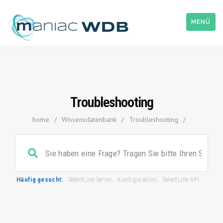
MENÜ
Troubleshooting
home
/
Wissensdatenbank
/
Troubleshooting
/
Häufig gesucht:
SelectLine Server
,
Konfiguration
,
SelectLine API