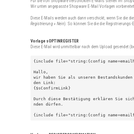
Für die von Shopware verschickten E-Mails stehen im Shopw
Wir unten angepasste Shopware E-Mail Vorlagen vorbereite
Diese E-Mails werden auch dann verschickt, wenn Sie die die
Registrierung » Nein
). So können Sie die die Registrierungs
Vorlage sOPTINREGISTER
Diese E-Mail wird unmittelbar nach dem Upload gesendet (be
{include file="string:{config name=emailh
Hallo,

wir haben Sie als unseren Bestandskunden
den Link:

{$sConfirmLink}

Durch diese Bestätigung erklären Sie sic
nden dürfen.

{include file="string:{config name=email