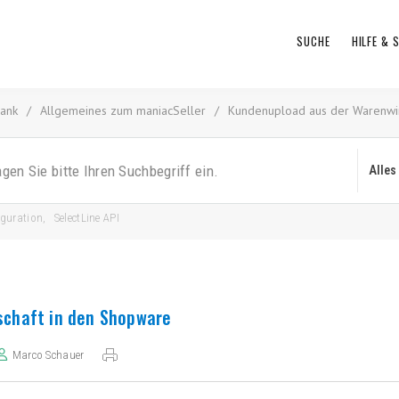
SUCHE
HILFE &
ank
/
Allgemeines zum maniacSeller
/
Kundenupload aus der Warenwir
iguration
,
SelectLine API
schaft in den Shopware
Marco Schauer