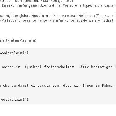
are bereits entsprechende E-Mail-Vorlagen bereit.
t. Diese können Sie gerne nutzen und Ihren Wünschen entsprechend anpassen
sbezügliche, globale Einstellung im Shopware deaktiviert haben (
Shopware » G
-E-Mail auch nur versenden lassen, wenn Sie Kunden aus der Warenwirtschaft 
i aktiviertem Parameter)
eaderplain}"}

 soeben im  {$sShop} freigeschaltet. Bitte bestätigen 
h ebenso damit einverstanden, dass wir Ihnen im Rahmen
footerplain}"}