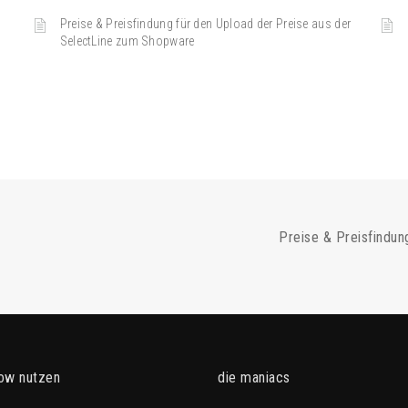
Preise & Preisfindung für den Upload der Preise aus der
SelectLine zum Shopware
Preise & Preisfindun
ow nutzen
die maniacs