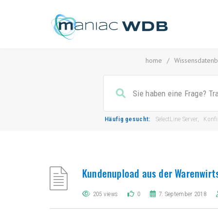
home
/
Wissensdatenb
Häufig gesucht:
SelectLine Server
,
Konf
Kundenupload aus der Warenwirt
205 views
0
7. September 2018