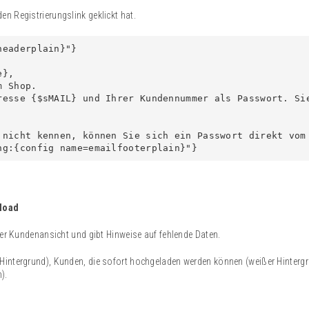
n Registrierungslink geklickt hat.
eaderplain}"}

},

 Shop.

resse {$sMAIL} und Ihrer Kundennummer als Passwort. Si
 nicht kennen, können Sie sich ein Passwort direkt vom
ng:{config name=emailfooterplain}"}
load
 der Kundenansicht und gibt Hinweise auf fehlende Daten.
 Hintergrund), Kunden, die sofort hochgeladen werden können (weißer Hinterg
).