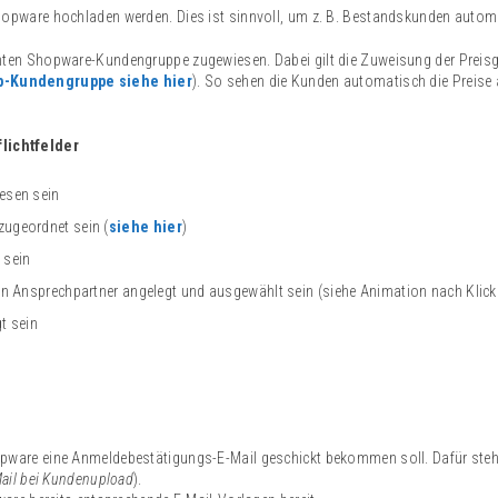
pware hochladen werden. Dies ist sinnvoll, um z. B. Bestandskunden autom
ten Shopware-Kundengruppe zugewiesen. Dabei gilt die Zuweisung der Preis
p-Kundengruppe siehe hier
). So sehen die Kunden automatisch die Preise a
lichtfelder
esen sein
ugeordnet sein (
siehe hier
)
 sein
n Ansprechpartner angelegt und ausgewählt sein (siehe Animation nach Klick 
t sein
are eine Anmeldebestätigungs-E-Mail geschickt bekommen soll. Dafür steht 
Mail bei Kundenupload
).