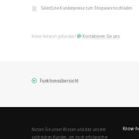
SelectLine Kundenpreise zum Shopware hochladen
Keine Antwort gefunden?
Kontaktieren Sie uns
Funktionsübersicht
Know-h
Nutzen Sie unser Wissen und das unserer
zahlreichen Kunden, um noch erfolgreicher