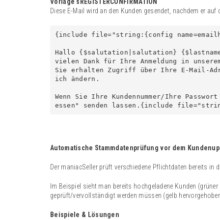
Vorlage sREGISTERCONFIRMATION
Diese E-Mail wird an den Kunden gesendet, nachdem er auf de
{include file="string:{config name=emailh
Hallo {$salutation|salutation} {$lastname
vielen Dank für Ihre Anmeldung in unserem
Sie erhalten Zugriff über Ihre E-Mail-Ad
ich ändern.

Wenn Sie Ihre Kundennummer/Ihre Passwort
essen" senden lassen.{include file="stri
Automatische Stammdatenprüfung vor dem Kundenup
Der maniacSeller prüft verschiedene Pflichtdaten bereits in
Im Beispiel sieht man bereits hochgeladene Kunden (grüner
geprüft/vervollständigt werden müssen (gelb hervorgehoben
Beispiele & Lösungen