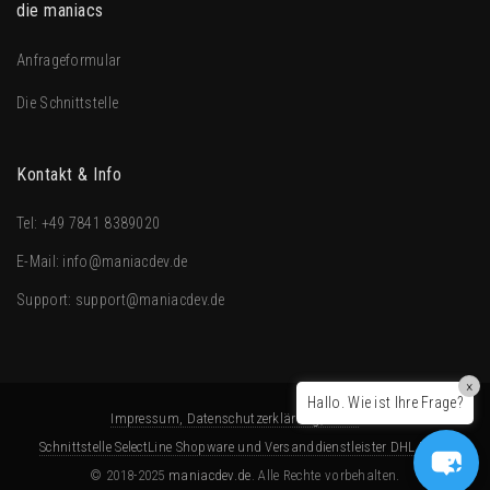
die maniacs
Anfrageformular
Die Schnittstelle
Kontakt & Info
Tel:
+49 7841 8389020
E-Mail:
info@maniacdev.de
Support:
support@maniacdev.de
×
Hallo. Wie ist Ihre Frage?
Impressum, Datenschutzerklärung, AGBs
Schnittstelle SelectLine Shopware und Versanddienstleister DHL DPD
© 2018-2025
maniacdev.de
. Alle Rechte vorbehalten.