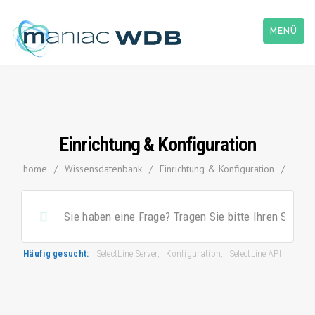
MENÜ
Einrichtung & Konfiguration
home
/
Wissensdatenbank
/
Einrichtung & Konfiguration
/
Häufig gesucht:
SelectLine Server
,
Konfiguration
,
SelectLine API