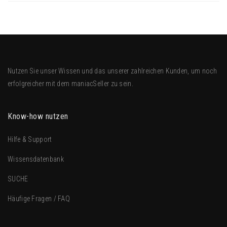
Nutzen Sie unser Wissen und das unserer zahlreichen Kunden, um noch
erfolgreicher mit dem
maniacSeller
zu sein.
Know-how nutzen
Hilfe & Support
Wissensdatenbank
SUCHE
Häufige Fragen / FAQ