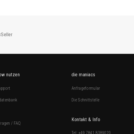
Seller
ow nutzen
die maniacs
upport
Anfrageformular
datenbank
Die Schnittstelle
Kontakt & Info
Fragen / FAQ
Tel:
+49 7841 8389020