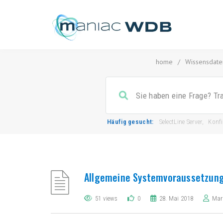
home
/
Wissensdate
Häufig gesucht:
SelectLine Server
,
Konf
Allgemeine Systemvoraussetzung
51 views
0
28. Mai 2018
Mar