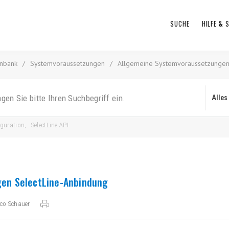
SUCHE
HILFE &
nbank
/
Systemvoraussetzungen
/
Allgemeine Systemvoraussetzungen
iguration
,
SelectLine API
en SelectLine-Anbindung
co Schauer