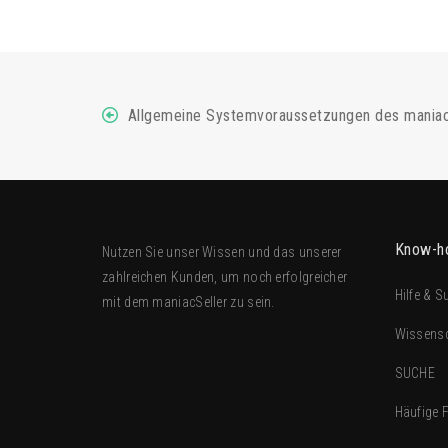
Allgemeine Systemvoraussetzungen des maniac
Know-h
Nutzen Sie unser Wissen und das unserer
zahlreichen Kunden, um noch erfolgreicher
Hilfe & S
mit dem
maniacSeller
zu sein.
Wissens
SUCHE
Häufige 