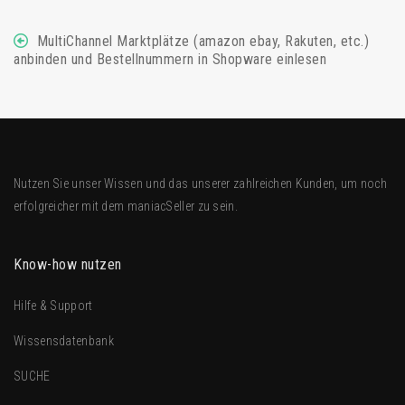
MultiChannel Marktplätze (amazon ebay, Rakuten, etc.)
anbinden und Bestellnummern in Shopware einlesen
Nutzen Sie unser Wissen und das unserer zahlreichen Kunden, um noch
erfolgreicher mit dem
maniacSeller
zu sein.
Know-how nutzen
Hilfe & Support
Wissensdatenbank
SUCHE