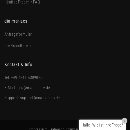
Häufige Fragen / FAQ
die maniacs
Anfrageformular
Die Schnittstelle
Kontakt & Info
Tel:
+49 7841 8389020
E-Mail:
info@maniacdev.de
Support:
support@maniacdev.de
×
Hallo. Wie ist Ihre Frage?
Impressum, Datenschutzerklärung, AGBs