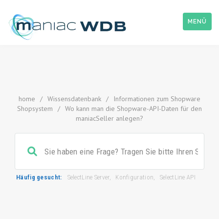
MENÜ
home
/
Wissensdatenbank
/
Informationen zum Shopware
Shopsystem
/
Wo kann man die Shopware-API-Daten für den
maniacSeller anlegen?
Häufig gesucht:
SelectLine Server
,
Konfiguration
,
SelectLine API