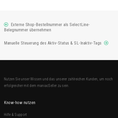
Externe Shop-Bestellnummer als SelectLine-
Belegnummer übernehmen
Manuelle Steuerung des Aktiv-Status & SL-Inaktiv-Tags
Nutzen Sie unser Wissen und das unserer zahlreichen Kunden, um noch
erfolgreicher mit dem
maniacSeller
zu sein.
Know-how nutzen
Hilfe & Support