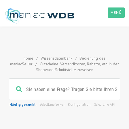
MENÜ
home
/
Wissensdatenbank
/
Bedienung des
maniacSeller
/
Gutscheine, Versandkosten, Rabatte, etc. in der
Shopware-Schnittstelle zuweisen
Häufig gesucht:
SelectLine Server
,
Konfiguration
,
SelectLine API