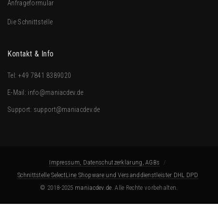
Anfrageformular
Die Schnittstelle
Kontakt & Info
Tel:
+49 7841 8389020
E-Mail:
info@maniacdev.de
Support:
support@maniacdev.de
Impressum, Datenschutzerklärung, AGBs
Schnittstelle SelectLine Shopware und Versanddienstleister DHL DPD
© 2018-2025
maniacdev.de
. Alle Rechte vorbehalten.