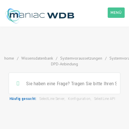
MENÜ
home
/
Wissensdatenbank
/
Systemvoraussetzungen
/
Systemvor
DPD-Anbindung
Häufig gesucht:
SelectLine Server
,
Konfiguration
,
SelectLine API