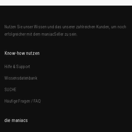
Nutzen Sie unser Wissen und das unserer zahlreichen Kunden, um noch
erfolgreicher mit dem
maniacSeller
zu sein.
Know-how nutzen
Hilfe & Support
Wissensdatenbank
SUCHE
Häufige Fragen / FAQ
die maniacs