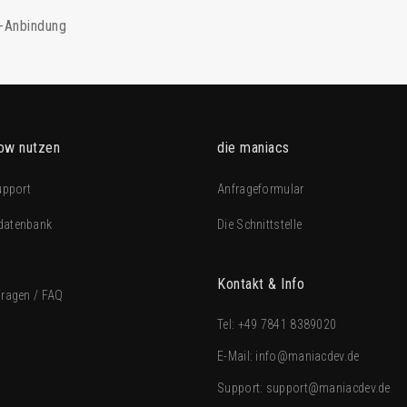
-Anbindung
ow nutzen
die maniacs
upport
Anfrageformular
datenbank
Die Schnittstelle
Kontakt & Info
Fragen / FAQ
Tel:
+49 7841 8389020
E-Mail:
info@maniacdev.de
Support:
support@maniacdev.de