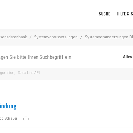
SUCHE
HILFE &
ssensdatenbank
/
Systemvoraussetzungen
/
Systemvoraussetzungen D
iguration
,
SelectLine API
indung
co Schauer