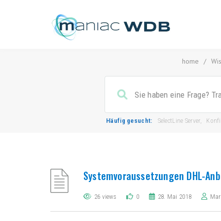
home
/
Wi
Häufig gesucht:
SelectLine Server
,
Konf
Systemvoraussetzungen DHL-Anb
26 views
0
28. Mai 2018
Mar