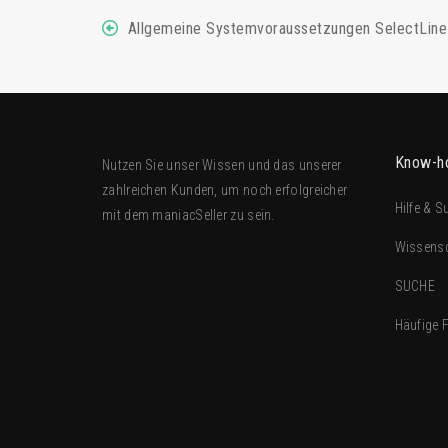
Allgemeine Systemvoraussetzungen SelectLine
Know-h
Nutzen Sie unser Wissen und das unserer
zahlreichen Kunden, um noch erfolgreicher
Hilfe & S
mit dem
maniacSeller
zu sein.
Wissens
SUCHE
Häufige 